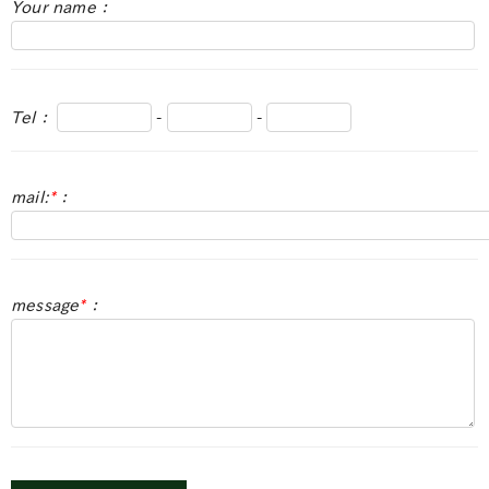
Your name：
Tel：
-
-
mail:
*
：
message
*
：