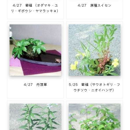
4/27 寄植 （オダマキ・ユ
4/27 原種スイセン
リ・ギボウシ・ヤマラッキョ）
4/27 丹頂草
5/25 寄植（サワオトギリ・フ
ウチソウ・ニオイハンゲ）