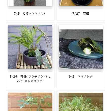
7/2 桔梗（キキョウ）
7/27 寄植
8/24 寄植( フウチソウ･ミセ
9/2 ユキノシタ
バヤ･オトギリソウ)