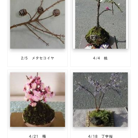
2/5 メタセコイヤ
4/4 桃
4/21 梅
4/18 丁字桜