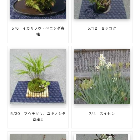
5/6 イカリソウ・ベニシダ寄
5/12 セッコク
植
5/30 フウチソウ、ユキノシタ
2/4 スイセン
寄植え