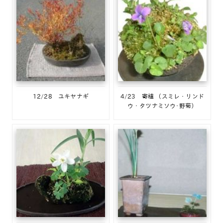
12/28 ユキヤナギ
4/23 寄植 （スミレ・リンド
ウ・タツナミソウ･野菊）