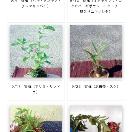
9/4 寄植 （ハギ・ダンギク・
9/12 寄植（オトギリソウ・カ
チシマキンバイ）
タヒバ・ギボウシ・イタドリ・
斑入りユキノシタ）
9/17 寄植（アザミ・リンド
9/22 寄植（沢白菊・スゲ）
ウ）