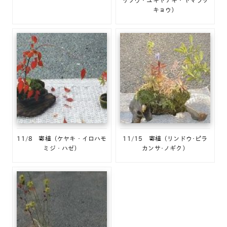
キョウ）
11/8 寄植（ケヤキ・イロハモ
11/15 寄植（リンドウ･ピラ
ミジ・ハゼ）
カンサ･ノギク）