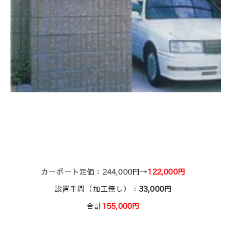
カーポート定価：244,000円→
122,000
円
設置手間（加工無し）：
33,000
円
合計
155,000
円